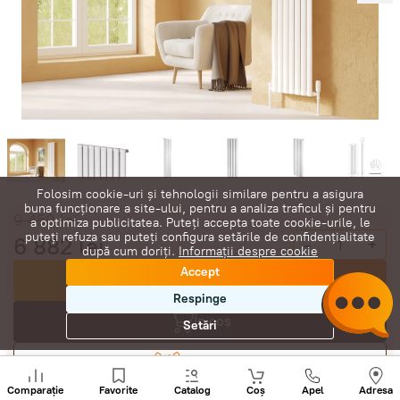
Folosim cookie-uri și tehnologii similare pentru a asigura
buna funcționare a site-ului, pentru a analiza traficul și pentru
9 459
lei
a optimiza publicitatea. Puteți accepta toate cookie-urile, le
puteți refuza sau puteți configura setările de confidențialitate
6 882
lei
-
+
după cum doriți.
Informații despre cookie
Accept
Cumpără acum
Respinge
În coș
Setări
Negociază
Sunați
+
Comparație
Favorite
Catalog
Coș
Apel
Adresa