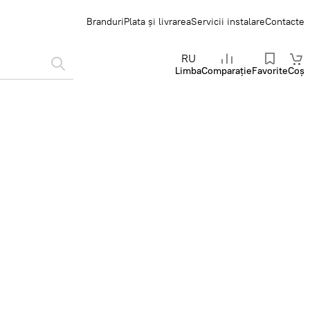
Branduri
Plata și livrarea
Servicii instalare
Contacte
RU
Limba
Comparație
Favorite
Coș