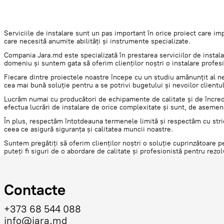
Serviciile de instalare sunt un pas important în orice proiect care imp
care necesită anumite abilități și instrumente specializate.
Compania Jara.md este specializată în prestarea serviciilor de instala
domeniu și suntem gata să oferim clienților noștri o instalare profesio
Fiecare dintre proiectele noastre începe cu un studiu amănunțit al nev
cea mai bună soluție pentru a se potrivi bugetului și nevoilor clientul
Lucrăm numai cu producători de echipamente de calitate și de încredere
efectua lucrări de instalare de orice complexitate și sunt, de asemene
În plus, respectăm întotdeauna termenele limită și respectăm cu stric
ceea ce asigură siguranța și calitatea muncii noastre.
Suntem pregătiți să oferim clienților noștri o soluție cuprinzătoare p
puteți fi siguri de o abordare de calitate și profesionistă pentru re
Contacte
+373 68 544 088
info@jara.md