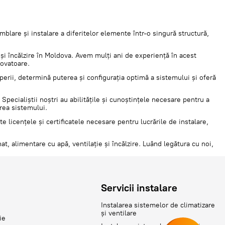
mblare și instalare a diferitelor elemente într-o singură structură,
 și încălzire în Moldova. Avem mulți ani de experiență în acest
novatoare.
ăperii, determină puterea și configurația optimă a sistemului și oferă
Specialiștii noștri au abilitățile și cunoștințele necesare pentru a
erea sistemului.
licențele și certificatele necesare pentru lucrările de instalare,
t, alimentare cu apă, ventilație și încălzire. Luând legătura cu noi,
Servicii instalare
Instalarea sistemelor de climatizare
și ventilare
ie