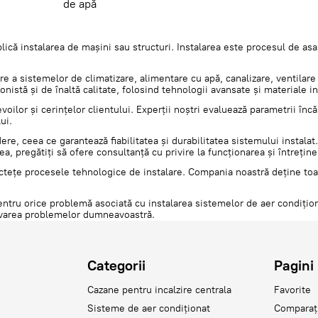
de apă
lică instalarea de mașini sau structuri. Instalarea este procesul de asa
re a sistemelor de climatizare, alimentare cu apă, canalizare, ventilare
nistă și de înaltă calitate, folosind tehnologii avansate și materiale i
oilor și cerințelor clientului. Experții noștri evaluează parametrii înc
ui.
, ceea ce garantează fiabilitatea și durabilitatea sistemului instalat. 
a, pregătiți să ofere consultanță cu privire la funcționarea și întrețin
tețe procesele tehnologice de instalare. Compania noastră deține toate 
entru orice problemă asociată cu instalarea sistemelor de aer condiționa
zolvarea problemelor dumneavoastră.
Categorii
Pagini
Cazane pentru incalzire centrala
Favorite
Sisteme de aer condiționat
Comparaț