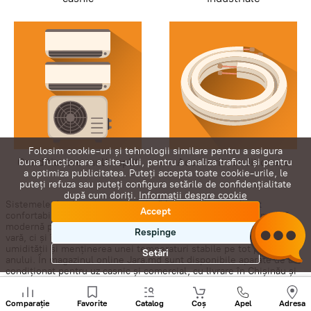
Folosim cookie-uri și tehnologii similare pentru a asigura
Conditionere multi-split
Accesorii conditionere
buna funcționare a site-ului, pentru a analiza traficul și pentru
a optimiza publicitatea. Puteți accepta toate cookie-urile, le
puteți refuza sau puteți configura setările de confidențialitate
după cum doriți.
Informații despre cookie
Sistemele de climatizare reprezintă baza unui microclimat
Accept
confortabil într-un apartament, casă sau birou. Tehnica climatică
modernă permite nu doar răcirea eficientă a aerului pe timp de
Respinge
vară, ci și încălzirea spațiilor în sezonul de tranziție, reducerea
umidității și menținerea unei temperaturi stabile pe tot parcursul
Setări
anului. În magazinul online Jara.md sunt disponibile aparate de aer
condiționat pentru uz casnic și comercial, cu livrare în Chișinău și
pe întreg teritoriul Moldovei.
Sunați
+
Comparație
Favorite
Catalog
Coș
Apel
Adresa