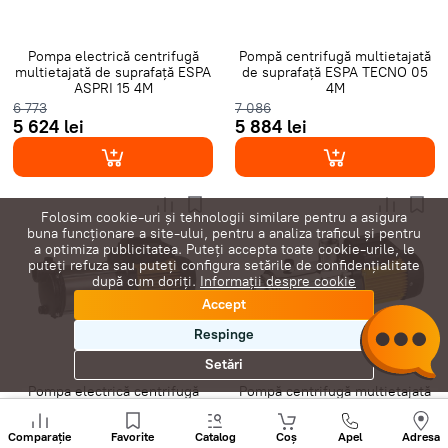
Pompa electrică centrifugă
Pompă centrifugă multietajată
multietajată de suprafață ESPA
de suprafață ESPA TECNO 05
ASPRI 15 4M
4M
6 773
7 086
5 624 lei
5 884 lei
Folosim cookie-uri și tehnologii similare pentru a asigura
buna funcționare a site-ului, pentru a analiza traficul și pentru
a optimiza publicitatea. Puteți accepta toate cookie-urile, le
puteți refuza sau puteți configura setările de confidențialitate
după cum doriți.
Informații despre cookie
Accept
Respinge
Setări
Pompa electrică centrifugă
Pompă centrifugă multietajată
multietajată de suprafață ESPA
de suprafață ESPA TECNO 14
Sunați
ASPRI 15 5M
4M
+
Comparație
Favorite
Catalog
Coș
Apel
Adresa
7 372
8 254