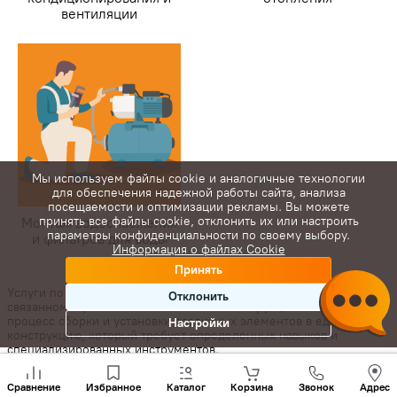
вентиляции
Мы используем файлы cookie и аналогичные технологии
для обеспечения надежной работы сайта, анализа
посещаемости и оптимизации рекламы. Вы можете
принять все файлы cookie, отклонить их или настроить
Монтаж водоснабжения
параметры конфиденциальности по своему выбору.
и фильтров для воды
Информация о файлах Cookie
Принять
Услуги по монтажу являются важным этапом в любом проекте,
Отклонить
связанном с установкой техники или конструкций. Монтаж - это
процесс сборки и установки различных элементов в единую
Настройки
конструкцию, который требует определенных навыков и
специализированных инструментов.
Позвони
Компания Jara.md специализируется на предоставлении услуг по
нам
Сравнение
Избранное
Каталог
Корзина
Звонок
Адрес
монтажу систем кондиционирования, водоснабжения,
+(373)