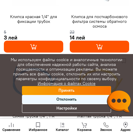
Клипса красная 1/4" для
Клипса для посткарбонового
фиксации трубок
фильтра системы обратного
осмоса
5
22
3 лей
14 лей
Мы используем файлы cookie и аналогичные технологии
для обеспечения надежной работы сайта, анализа
посещаемости и оптимизации рекламы. Вы можете
принять все файлы cookie, отклонить их или настроить
параметры конфиденциальности по своему выбору.
Информация о файлах Cookie
Принять
Отклонить
Настройки
Синяя трубка 1/4", 1 м
Жёлтая трубка 1/4", 1 м
Позвони
нам
Сравнение
Избранное
Каталог
Корзина
Звонок
Адрес
+(373)
27
27