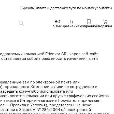
Бренды
Оплата и доставка
Услуги по монтажу
Контакты
RO
Язык
Сравнение
Избранное
Корзина
редлагаемых компанией Edenvor SRL через веб-сайт.
оставляем за собой право вносить изменения в эти
тправленные вам по электронной почте или
), принадлежат Компании и / или ее сотрудникам и
разрешать кому-либо использовать или
вать логотип компании или другие графические свойства
и заказа в Интернет-магазине Покупатель принимает
лее – Правила и Условия), представленные ниже.
ветствии с Законом № 284/2004 об электронной