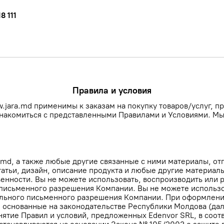
8 111
Правила и условия
jara.md применимы к заказам на покупку товаров/услуг, п
накомиться с представленными Правилами и Условиями. Мы 
a.md, а также любые другие связанные с ними материалы, о
тьи, дизайн, описание продукта и любые другие материалы
енности. Вы не можете использовать, воспроизводить или 
 письменного разрешения Компании. Вы не можете использо
тельного письменного разрешения Компании. При оформлени
, основанные на законодательстве Республики Молдова (да
ятие Правил и условий, предложенных Edenvor SRL, в соот