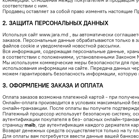
коммерции. Отношения между покупателем и продавцом ус
соответствии с ним.
Продавец оставляет за собой право изменять настоящие П
2. ЗАЩИТА ПЕРСОНАЛЬНЫХ ДАННЫХ
Используя сайт www.jara.md , вы автоматически соглаша
заказов. Персональные данные обрабатываются только в з
файлов cookie и уведомлений новостной рассылки.
Вся информация, содержащая персональные данные, хранит
в соответствии с положениями, установленными Законом 
Мы используем коммерческие меры безопасности для пред
использования информации на сайте. Передача данных чер
можем гарантировать безопасность информации, которую пр
3. ОФОРМЛЕНИЕ ЗАКАЗА И ОПЛАТА
Оплата заказов возможна платежной картой - при получени
Онлайн-оплата производится в условиях максимальной без
онлайн-транзакции. После оплаты вы получите подтвержде
Платежный процессор использует безопасную систему, осн
аутентификации покупателя в без- опасных онлайн-транза
страницу
maib
, где аутентификация каждого держателя ка
Возврат денежных средств осуществляется только на ту пл
Для оплаты вам потребуется ввести данные вашей банков