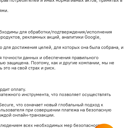
рав потребителей и иных нормативных актов, принятых в
иями.
необходимы для обработки/подтверждения/исполнения
продуктов, рекламных акций, аналитики Google,
 для достижения целей, для которых она была собрана, и
 точности данных и обеспечения правильного
ью защищена. Поэтому, как и другие компании, мы не
это на свой страх и риск.
рдит оплату.
латежного инструмента, что позволяет осуществлять
ecure, что означает новый глобальный подход к
ользователя при совершении платежа на безопасную
аждой онлайн-транзакции.
облюдением всех необходимых мер безопасности.