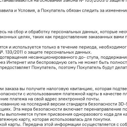
танавливаются на основании Закона № 105/2003 о защите п
равила и Условия, а Покупатель обязан следить за изменен
етесь на сбор и обработку персональных данных, которые 
аконных целях, таких как предоставление заказанных вами 
ся и используется только в течение периода, необходимого
№. 133/2011 о защите персональных данных.
отвращения несанкционированного до- ступа, поддержания
ез Интернет или беспроводную сеть не может быть полност
едоставляет Покупатель, поэтому Покупатель будут делать 
и заказа вы получите налоговую квитанцию, которая подтве
опасности с использованием платежной карты в качестве п
ние платежа на свой адрес электронной почты.
ованную на последней версии стандарта безопасности 3D-S
кциях. Эта мера безопасности включает перенаправление п
рты выполняется путем присвоения одноразового кода для к
атежную карту, которая использовалась для покупки.
ской карты. Передача этой информации осуществляется с с