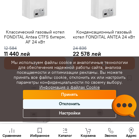
Классический газовый котел
Конденсационный газовый
FONDITAL Antea CTFS битерм.
котел FONDITAL ANTEA 24 кВт
AF 24 кВт
12 584
24 836
11 440 лей
22 578 лей
Мы используем файлы cookie и аналогичные технологии
для обеспечения надежной работы сайта, анализа
посещаемости и оптимизации рекламы. Вы можете
принять все файлы cookie, отклонить их или настроить
параметры конфиденциальности по своему выбору.
Информация о файлах Cookie
Принять
Отклонить
Настройки
Позвони
нам
Классический газовый котел
Конденсационный котел
Сравнение
Избранное
Каталог
Корзина
Звонок
Адрес
+(373)