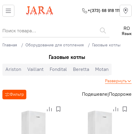
+(373) 68 918 111
RO
Язык
Главная
Оборудование для отопления
Газовые котлы
Газовые котлы
Ariston
Vaillant
Fondital
Beretta
Motan
Immergas
Bosch
Airfel
E.C.A
Buderus
Развернуть
Viessmann
Ferroli
Baxi
DemirDokum
Подешевле
Подороже
|
Фильтр
Двухконтурные
Одноконтурные
Настенные
Напольные
Конденсационные
Турбированные
Конвекционные