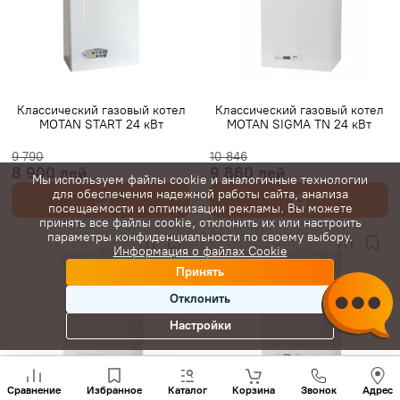
Классический газовый котел
Классический газовый котел
MOTAN START 24 кВт
MOTAN SIGMA TN 24 кВт
9 790
10 846
8 900 лей
9 860 лей
Мы используем файлы cookie и аналогичные технологии
для обеспечения надежной работы сайта, анализа
посещаемости и оптимизации рекламы. Вы можете
принять все файлы cookie, отклонить их или настроить
параметры конфиденциальности по своему выбору.
Информация о файлах Cookie
Принять
Отклонить
Настройки
Позвони
нам
Сравнение
Избранное
Каталог
Корзина
Звонок
Адрес
+(373)