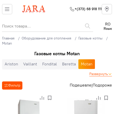
+(373) 68 918 111
RO
Язык
Главная
Оборудование для отопления
Газовые котлы
Motan
Газовые котлы Motan
Ariston
Vaillant
Fondital
Beretta
Motan
Immergas
Bosch
Airfel
E.C.A
Buderus
Развернуть
Viessmann
Ferroli
Baxi
DemirDokum
Подешевле
Подороже
|
Фильтр
Двухконтурные
Одноконтурные
Настенные
Напольные
Конденсационные
Турбированные
Конвекционные