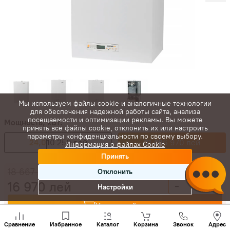
Мы используем файлы cookie и аналогичные технологии
для обеспечения надежной работы сайта, анализа
посещаемости и оптимизации рекламы. Вы можете
Мощность, кВт:
принять все файлы cookie, отклонить их или настроить
параметры конфиденциальности по своему выбору.
24,0
10 250 лей
31,0
16 970 лей
Информация о файлах Cookie
Принять
18 667
лей
Отклонить
16 970
лей
-
+
Настройки
Купить сейчас
Позвони
нам
Сравнение
Избранное
Каталог
Корзина
Звонок
Адрес
+(373)
В корзину