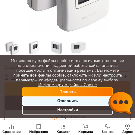
Мы используем файлы cookie и аналогичные технологии
для обеспечения надежной работы сайта, анализа
2 495
лей
посещаемости и оптимизации рекламы. Вы можете
2 228
лей
принять все файлы cookie, отклонить их или настроить
-
+
параметры конфиденциальности по своему выбору.
Информация о файлах Cookie
Купить сейчас
Принять
Отклонить
В корзину
Настройки
Торговаться
Позвони
нам
Сравнение
Избранное
Каталог
Корзина
Звонок
Адрес
+(373)