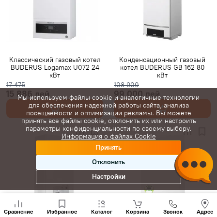
Классический газовый котел
Конденсационный газовый
BUDERUS Logamax U072 24
котел BUDERUS GB 162 80
кВт
кВт
17 475
108 900
15 886 лей
99 000 лей
Мы используем файлы cookie и аналогичные технологии
для обеспечения надежной работы сайта, анализа
посещаемости и оптимизации рекламы. Вы можете
принять все файлы cookie, отклонить их или настроить
параметры конфиденциальности по своему выбору.
Информация о файлах Cookie
Принять
Отклонить
Настройки
Позвони
нам
Сравнение
Избранное
Каталог
Корзина
Звонок
Адрес
+(373)