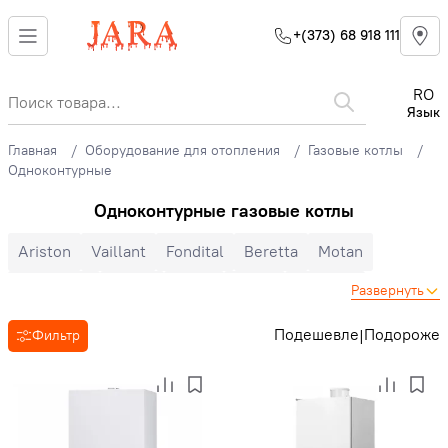
+(373) 68 918 111
RO
Язык
Главная
Оборудование для отопления
Газовые котлы
Одноконтурные
Одноконтурные газовые котлы
Ariston
Vaillant
Fondital
Beretta
Motan
Immergas
Bosch
Airfel
E.C.A
Buderus
Развернуть
Viessmann
Ferroli
Baxi
DemirDokum
Подешевле
Подороже
|
Фильтр
Двухконтурные
Одноконтурные
Настенные
Напольные
Конденсационные
Турбированные
Конвекционные