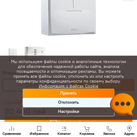
Мы используем файлы cookie и аналогичные технологии
для обеспечения надежной работы сайта, анализа
посещаемости и оптимизации рекламы. Вы можете
Мощность, кВт:
принять все файлы cookie, отклонить их или настроить
параметры конфиденциальности по своему выбору.
24,0
29 000 лей
32,0
30 400 лей
Информация о файлах Cookie
Принять
33 440
лей
Отклонить
30 400
лей
-
+
Настройки
Купить сейчас
Позвони
нам
Сравнение
Избранное
Каталог
Корзина
Звонок
Адрес
+(373)
В корзину