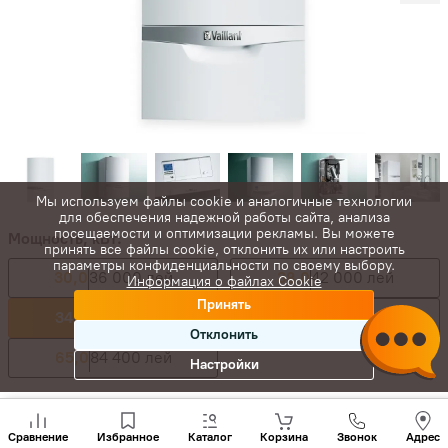
Мы используем файлы cookie и аналогичные технологии
для обеспечения надежной работы сайта, анализа
посещаемости и оптимизации рекламы. Вы можете
Мощность, кВт:
принять все файлы cookie, отклонить их или настроить
параметры конфиденциальности по своему выбору.
30,0
36 000 лей
38,0
42 000 лей
Информация о файлах Cookie
Принять
34,0
44 200 лей
48,0
66 700 лей
Отклонить
65,0
84 400 лей
Настройки
48 620
лей
Позвони
нам
44 200
лей
-
+
Сравнение
Избранное
Каталог
Корзина
Звонок
Адрес
+(373)