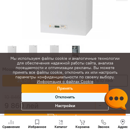
Мы используем файлы cookie и аналогичные технологии
для обеспечения надежной работы сайта, анализа
посещаемости и оптимизации рекламы. Вы можете
Мощность, кВт:
принять все файлы cookie, отклонить их или настроить
параметры конфиденциальности по своему выбору.
24,0
9 860 лей
31,0
14 610 лей
Информация о файлах Cookie
Принять
10 846
лей
Отклонить
9 860
лей
-
+
Настройки
Купить сейчас
Позвони
нам
Сравнение
Избранное
Каталог
Корзина
Звонок
Адрес
+(373)
В корзину