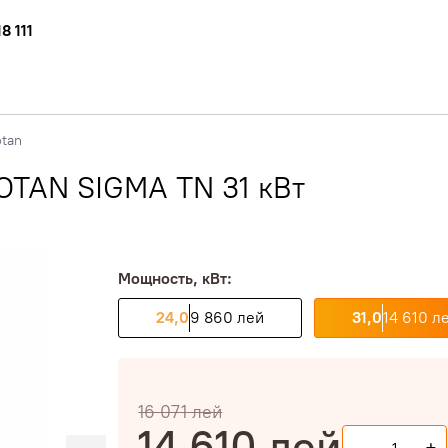
8 111
tan
OTAN SIGMA TN 31 кВт
Мощность, кВт:
24,0
9 860 лей
31,0
14 610 л
16 071
лей
14 610
лей