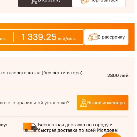
1 339.25
В рассрочку
ес.
лей/мес.
о газового котла (без вентилятора)
2800 лей
и в его правильной установке?
Вызов инженера
есу:
Бесплатная доставка по городу и
быстрая доставка по всей Молдове!