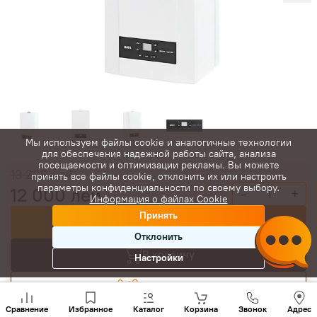
Мы используем файлы cookie и аналогичные технологии
для обеспечения надежной работы сайта, анализа
посещаемости и оптимизации рекламы. Вы можете
13 200
лей
принять все файлы cookie, отклонить их или настроить
параметры конфиденциальности по своему выбору.
12 000
лей
-
+
Информация о файлах Cookie
Принять
Купить сейчас
Отклонить
В корзину
Настройки
Торговаться
Позвони
нам
Сравнение
Избранное
Каталог
Корзина
Звонок
Адрес
+(373)