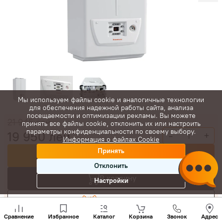
Мы используем файлы cookie и аналогичные технологии
для обеспечения надежной работы сайта, анализа
посещаемости и оптимизации рекламы. Вы можете
21 945
лей
принять все файлы cookie, отклонить их или настроить
параметры конфиденциальности по своему выбору.
19 950
лей
-
+
Информация о файлах Cookie
Принять
Купить сейчас
Отклонить
В корзину
Настройки
Торговаться
Позвони
нам
Сравнение
Избранное
Каталог
Корзина
Звонок
Адрес
+(373)