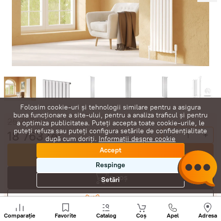
Folosim cookie-uri și tehnologii similare pentru a asigura
buna funcționare a site-ului, pentru a analiza traficul și pentru
25 787
lei
a optimiza publicitatea. Puteți accepta toate cookie-urile, le
puteți refuza sau puteți configura setările de confidențialitate
18 763
lei
-
+
după cum doriți.
Informații despre cookie
Accept
Cumpără acum
Respinge
În coș
Setări
Negociază
Sunați
+
Comparație
Favorite
Catalog
Coș
Apel
Adresa