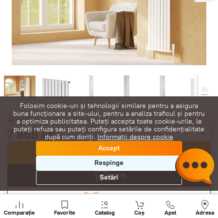
Folosim cookie-uri și tehnologii similare pentru a asigura
buna funcționare a site-ului, pentru a analiza traficul și pentru
11 699
lei
a optimiza publicitatea. Puteți accepta toate cookie-urile, le
puteți refuza sau puteți configura setările de confidențialitate
7 868
lei
-
+
după cum doriți.
Informații despre cookie
Accept
Cumpără acum
Respinge
În coș
Setări
Negociază
Sunați
+
Comparație
Favorite
Catalog
Coș
Apel
Adresa