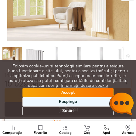
Folosim cookie-uri și tehnologii similare pentru a asigura
buna funcționare a site-ului, pentru a analiza traficul și pentru
14 913
lei
a optimiza publicitatea. Puteți accepta toate cookie-urile, le
puteți refuza sau puteți configura setările de confidențialitate
10 029
lei
-
+
după cum doriți.
Informații despre cookie
Accept
Cumpără acum
Respinge
În coș
Setări
Negociază
Sunați
+
Comparație
Favorite
Catalog
Coș
Apel
Adresa