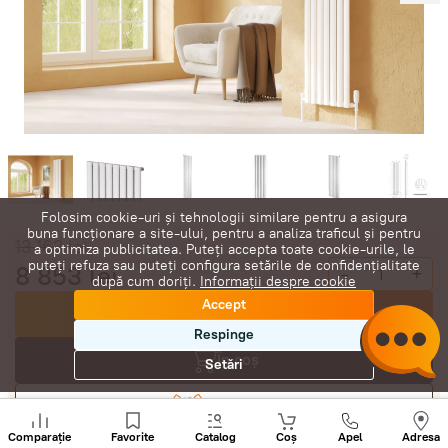
Folosim cookie-uri și tehnologii similare pentru a asigura
buna funcționare a site-ului, pentru a analiza traficul și pentru
13 163
lei
a optimiza publicitatea. Puteți accepta toate cookie-urile, le
puteți refuza sau puteți configura setările de confidențialitate
8 853
lei
-
+
după cum doriți.
Informații despre cookie
Accept
Cumpără acum
Respinge
În coș
Setări
Negociază
Sunați
+
Comparație
Favorite
Catalog
Coș
Apel
Adresa