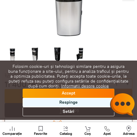
Folosim cookie-uri și tehnologii similare pentru a asigura
buna funcționare a site-ului, pentru a analiza traficul și pentru
12 768
lei
a optimiza publicitatea. Puteți accepta toate cookie-urile, le
puteți refuza sau puteți configura setările de confidențialitate
11 400
lei
-
+
după cum doriți.
Informații despre cookie
Accept
Cumpără acum
Respinge
În coș
Setări
Negociază
Sunați
+
Comparație
Favorite
Catalog
Coș
Apel
Adresa