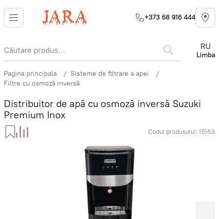
+373 68 916 444
RU
Limba
Pagina principala
Sisteme de filtrare a apei
Filtre cu osmoză inversă
Distribuitor de apă cu osmoză inversă Suzuki
Premium Inox
Codul produsului:
15163