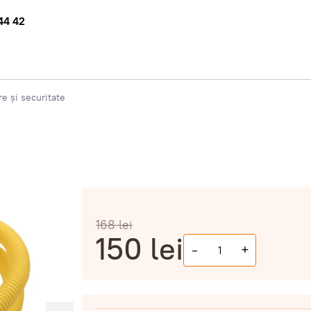
44 42
e și securitate
168
lei
150
lei
-
+