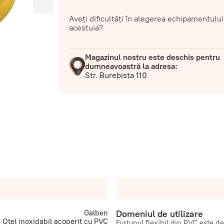
Aveți dificultăți în alegerea echipamentului
acestuia?
Magazinul nostru este deschis pentru
dumneavoastră la adresa:
Str. Burebista 110
Galben
Domeniul de utilizare
Oțel inoxidabil acoperit cu PVC
Furtunul flexibil din PVC este de