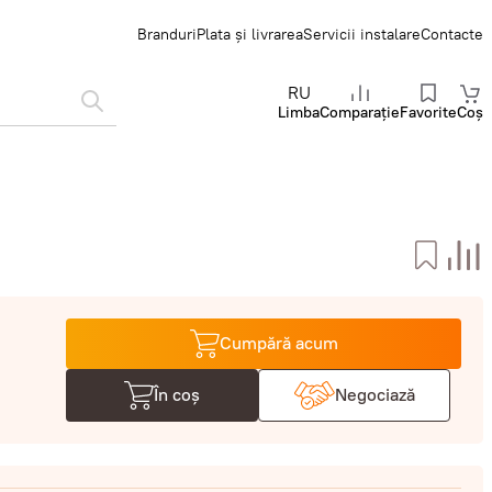
Branduri
Plata și livrarea
Servicii instalare
Contacte
RU
Limba
Comparație
Favorite
Coș
Cumpără acum
În coș
Negociază