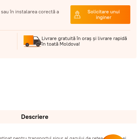
 sau în instalarea corectă a
Solicitare unui
inginer
Livrare gratuită în oraș și livrare rapidă
în toată Moldova!
Descriere
stinat pentru transportul sigur al gazului de rețea, acetilenei,