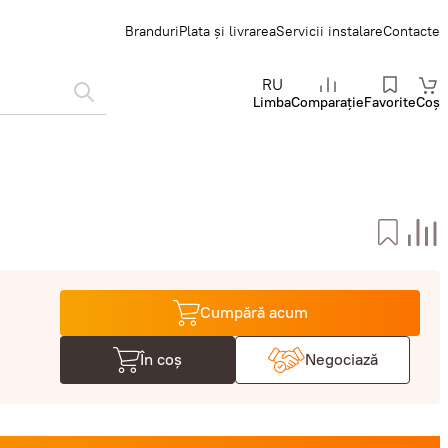
Branduri
Plata și livrarea
Servicii instalare
Contacte
RU
Limba
Comparație
Favorite
Coș
Cumpără acum
În coș
Negociază