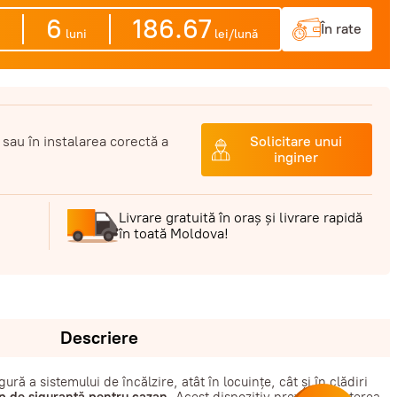
6
186.67
În rate
luni
lei/lună
 sau în instalarea corectă a
Solicitare unui
inginer
Livrare gratuită în oraș și livrare rapidă
în toată Moldova!
Descriere
ură a sistemului de încălzire, atât în locuințe, cât și în clădiri