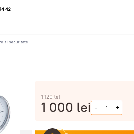
44 42
e și securitate
1 120
lei
1 000
lei
-
+