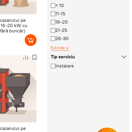
< 10
11-15
 cazanului pe
16-20
e 16-20 kW cu
21-25
fără buncăr)
26-30
Extinde
Tip serviciu
Instalare
 cazanului pe