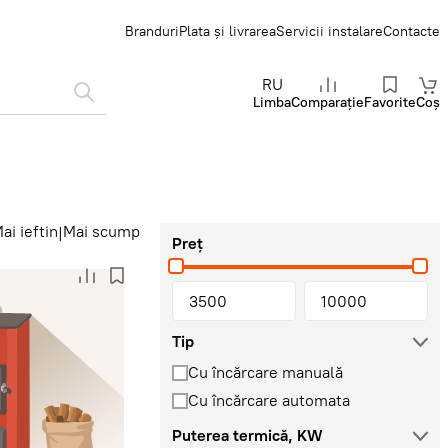
Branduri
Plata și livrarea
Servicii instalare
Contacte
RU
Limba
Comparație
Favorite
Coș
ai ieftin
Mai scump
|
Preț
Tip
Сu încărcare manuală
Cu încărcare automata
Puterea termică, KW