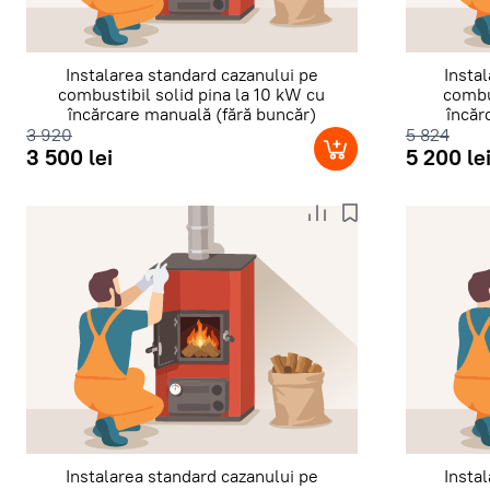
Instalarea standard cazanului pe
Insta
combustibil solid pina la 10 kW cu
combu
încărcare manuală (fără buncăr)
încăr
3 920
5 824
3 500 lei
5 200 le
Instalarea standard cazanului pe
Insta