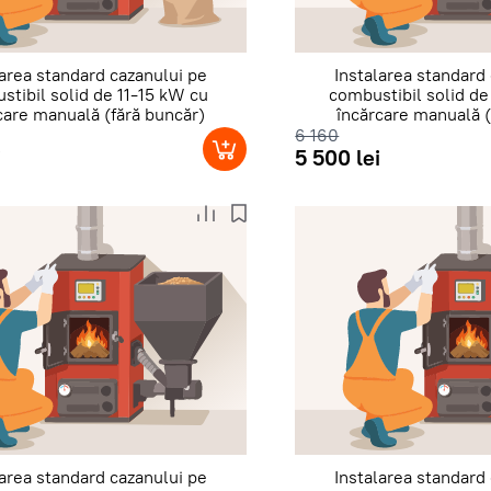
larea standard cazanului pe
Instalarea standard
stibil solid de 11-15 kW cu
combustibil solid d
care manuală (fără buncăr)
încărcare manuală (
6 160
i
5 500 lei
larea standard cazanului pe
Instalarea standard