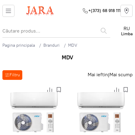
+(373) 68 918 111
RU
Limba
Pagina principala
Branduri
MDV
MDV
Mai ieftin
Mai scump
|
Filtru