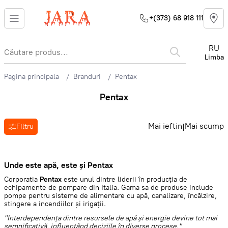
+(373) 68 918 111
RU
Limba
Pagina principala
Branduri
Pentax
Pentax
Mai ieftin
Mai scump
|
Filtru
Unde este apă, este și Pentax
Corporatia
Pentax
este unul dintre liderii în producția de
echipamente de pompare din Italia. Gama sa de produse include
pompe pentru sisteme de alimentare cu apă, canalizare, încălzire,
stingere a incendiilor și irigații.
"Interdependența dintre resursele de apă și energie devine tot mai
semnificativă, influențând deciziile în diverse procese."