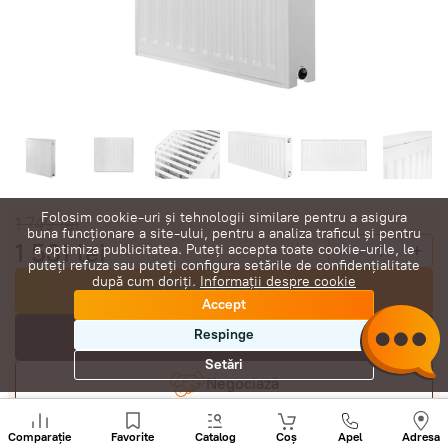
Folosim cookie-uri și tehnologii similare pentru a asigura
1 749
lei
buna funcționare a site-ului, pentru a analiza traficul și pentru
1 531
lei
-
+
a optimiza publicitatea. Puteți accepta toate cookie-urile, le
puteți refuza sau puteți configura setările de confidențialitate
după cum doriți.
Informații despre cookie
Cumpără acum
Accept
Respinge
În coș
Setări
Negociază
Sunați
+
Comparație
Favorite
Catalog
Coș
Apel
Adresa