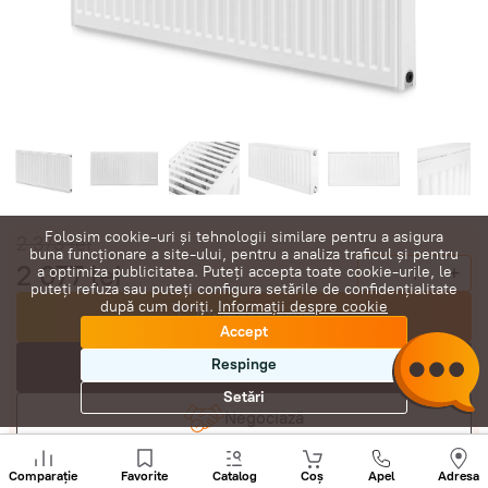
Folosim cookie-uri și tehnologii similare pentru a asigura
2 373
lei
buna funcționare a site-ului, pentru a analiza traficul și pentru
2 077
lei
-
+
a optimiza publicitatea. Puteți accepta toate cookie-urile, le
puteți refuza sau puteți configura setările de confidențialitate
după cum doriți.
Informații despre cookie
Cumpără acum
Accept
Respinge
În coș
Setări
Negociază
Sunați
+
Comparație
Favorite
Catalog
Coș
Apel
Adresa