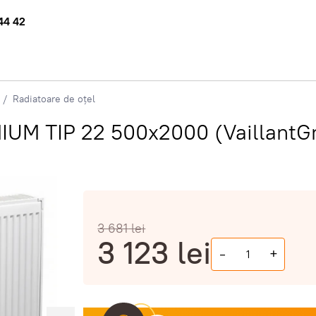
44 42
Radiatoare de oțel
MIUM TIP 22 500x2000 (VaillantG
3 681
lei
3 123
lei
-
+