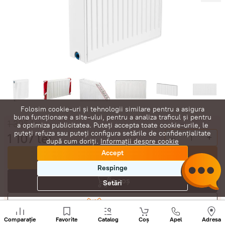
Folosim cookie-uri și tehnologii similare pentru a asigura
buna funcționare a site-ului, pentru a analiza traficul și pentru
1 305
lei
a optimiza publicitatea. Puteți accepta toate cookie-urile, le
puteți refuza sau puteți configura setările de confidențialitate
1 107
lei
-
+
după cum doriți.
Informații despre cookie
Accept
Cumpără acum
Respinge
În coș
Setări
Negociază
Sunați
+
Comparație
Favorite
Catalog
Coș
Apel
Adresa