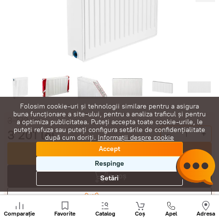
Folosim cookie-uri și tehnologii similare pentru a asigura
buna funcționare a site-ului, pentru a analiza traficul și pentru
3 773
lei
a optimiza publicitatea. Puteți accepta toate cookie-urile, le
puteți refuza sau puteți configura setările de confidențialitate
3 201
lei
-
+
după cum doriți.
Informații despre cookie
Accept
Cumpără acum
Respinge
În coș
Setări
Negociază
Sunați
+
Comparație
Favorite
Catalog
Coș
Apel
Adresa