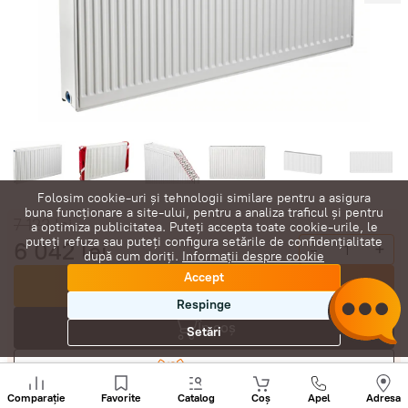
Folosim cookie-uri și tehnologii similare pentru a asigura
buna funcționare a site-ului, pentru a analiza traficul și pentru
7 123
lei
a optimiza publicitatea. Puteți accepta toate cookie-urile, le
puteți refuza sau puteți configura setările de confidențialitate
6 042
lei
-
+
după cum doriți.
Informații despre cookie
Accept
Cumpără acum
Respinge
În coș
Setări
Negociază
Sunați
+
Comparație
Favorite
Catalog
Coș
Apel
Adresa