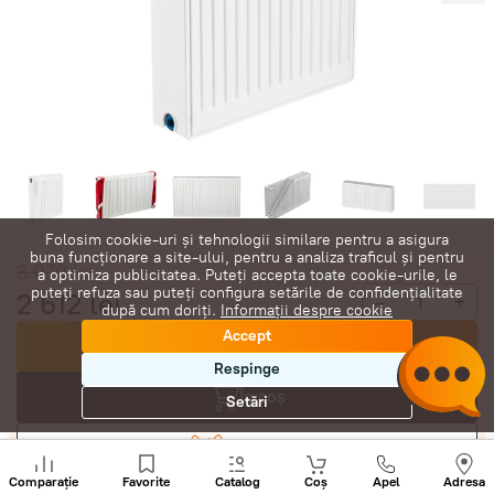
Folosim cookie-uri și tehnologii similare pentru a asigura
buna funcționare a site-ului, pentru a analiza traficul și pentru
3 079
lei
a optimiza publicitatea. Puteți accepta toate cookie-urile, le
puteți refuza sau puteți configura setările de confidențialitate
2 612
lei
-
+
după cum doriți.
Informații despre cookie
Accept
Cumpără acum
Respinge
În coș
Setări
Negociază
Sunați
+
Comparație
Favorite
Catalog
Coș
Apel
Adresa