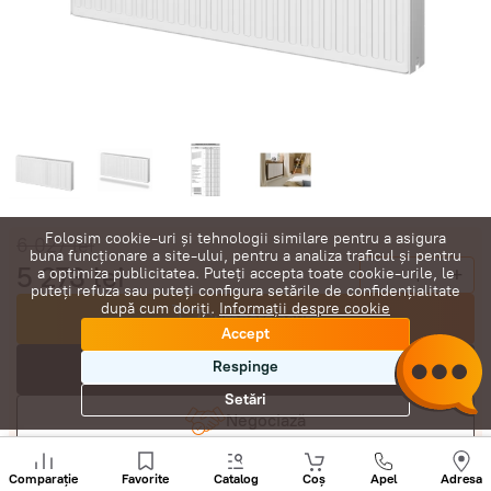
Folosim cookie-uri și tehnologii similare pentru a asigura
6 027
lei
buna funcționare a site-ului, pentru a analiza traficul și pentru
5 273
lei
-
+
a optimiza publicitatea. Puteți accepta toate cookie-urile, le
puteți refuza sau puteți configura setările de confidențialitate
după cum doriți.
Informații despre cookie
Cumpără acum
Accept
Respinge
În coș
Setări
Negociază
Sunați
+
Comparație
Favorite
Catalog
Coș
Apel
Adresa