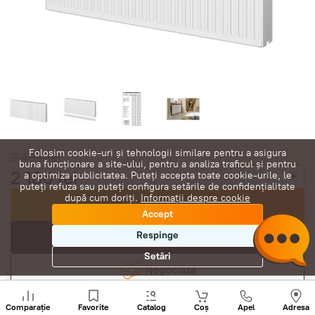
Folosim cookie-uri și tehnologii similare pentru a asigura
2 499
lei
buna funcționare a site-ului, pentru a analiza traficul și pentru
2 186
lei
-
+
a optimiza publicitatea. Puteți accepta toate cookie-urile, le
puteți refuza sau puteți configura setările de confidențialitate
după cum doriți.
Informații despre cookie
Cumpără acum
Accept
Respinge
În coș
Setări
Negociază
Sunați
+
Comparație
Favorite
Catalog
Coș
Apel
Adresa