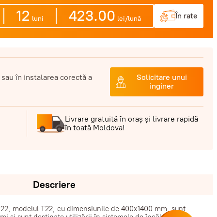
12
423.00
În rate
luni
lei/lună
 sau în instalarea corectă a
Solicitare unui
inginer
Livrare gratuită în oraș și livrare rapidă
în toată Moldova!
Descriere
P 22, modelul T22, cu dimensiunile de 400x1400 mm, sunt