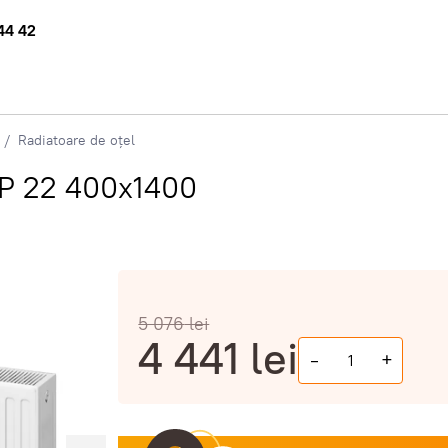
44 42
Radiatoare de oțel
IP 22 400x1400
5 076
lei
4 441
lei
-
+