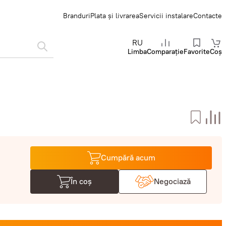
Branduri
Plata și livrarea
Servicii instalare
Contacte
RU
Limba
Comparație
Favorite
Coș
Cumpără acum
În coș
Negociază