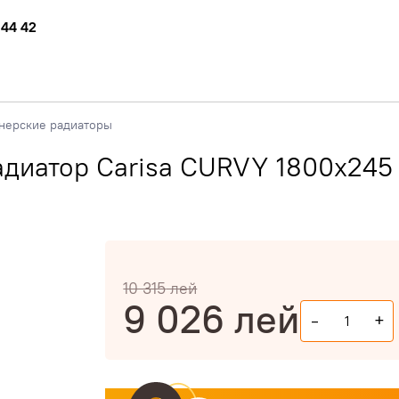
 44 42
нерские радиаторы
диатор Carisa CURVY 1800x245
10 315
лей
9 026
лей
-
+