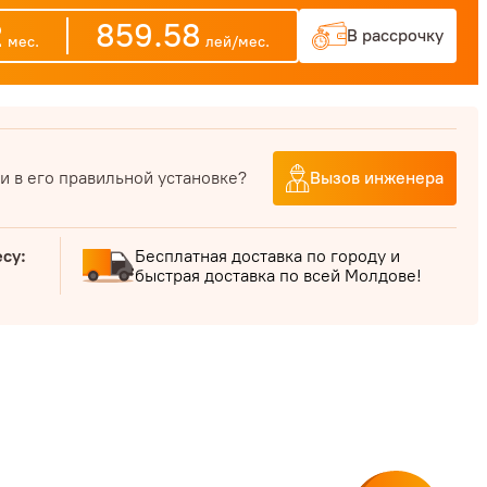
2
859.58
В рассрочку
мес.
лей/мес.
и в его правильной установке?
Вызов инженера
есу:
Бесплатная доставка по городу и
быстрая доставка по всей Молдове!