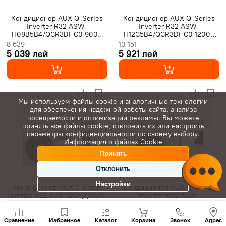
Кондиционер AUX Q-Series
Кондиционер AUX Q-Series
Inverter R32 ASW-
Inverter R32 ASW-
H09B5B4/QCR3DI-C0 9000
H12C5B4/QCR3DI-C0 12000
BTU
BTU
8 639
10 151
5 039 лей
5 921 лей
Мы используем файлы cookie и аналогичные технологии
для обеспечения надежной работы сайта, анализа
посещаемости и оптимизации рекламы. Вы можете
принять все файлы cookie, отклонить их или настроить
параметры конфиденциальности по своему выбору.
Информация о файлах Cookie
Принять
Отклонить
Настройки
Кондиционер AUX C-Smart
Кондиционер AUX C-Series
Inverter R32 AUX-12CA/I/AUX-
Inverter R32 ASW-
12CA/O 12000 BTU
H09B7A4/CAR3DI-D3 9000
Позвони
BTU
13 344
13 801
нам
Сравнение
Избранное
Каталог
Корзина
Звонок
Адрес
7 784 лей
8 051 лей
+(373)