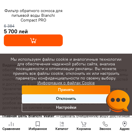
Фильтр обратного осмоса для
питьевой воды Bianchi
Compact PRO
6 384
5 700 лей
Мы используем файлы cookie и аналогичные технологии
для обеспечения надежной работы сайта, анализа
Видение и миссия компании Bianchi Water
заключаются в
посещаемости и оптимизации рекламы. Вы можете
обеспечении доступа к очищенной питьевой воде прямо у дома
принять все файлы cookie, отклонить их или настроить
каждого клиента. Компания предлагает разнообразные системы
параметры конфиденциальности по своему выбору.
очистки воды, разработанные с учетом различных потребностей
Информация о файлах Cookie
и доступные в широком ассортименте моделей.
Удовлетворенность клиентов является ключевым приоритетом в
Принять
ценностях компании. Bianchi Water осознает важность
употребления чистой воды для здорового будущего и уделяет
Отклонить
особое внимание производству высококачественных и
Настройки
долговечных систем очистки воды.
Главная цель Bianchi Water
— сделать очищенную воду доступной
во всех жилых помещениях, независимо от местоположения
Позвони
клиента. Современные исследования подтверждают наличие
нам
Сравнение
Избранное
Каталог
Корзина
Звонок
Адрес
множества вредных организмов в воде, которую люди
+(373)