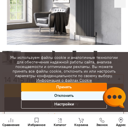
Мы используем файлы cookie и аналогичные технологии
для обеспечения надежной работы сайта, анализа
посещаемости и оптимизации рекламы. Вы можете
принять все файлы cookie, отклонить их или настроить
параметры конфиденциальности по своему выбору.
14 415
лей
-
+
Информация о файлах Cookie
Принять
Купить сейчас
Отклонить
В корзину
Настройки
Торговаться
Позвони
нам
Сравнение
Избранное
Каталог
Корзина
Звонок
Адрес
+(373)