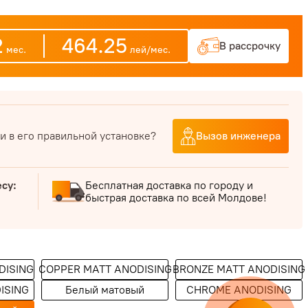
2
464.25
В рассрочку
мес.
лей/мес.
и в его правильной установке?
Вызов инженера
есу:
Бесплатная доставка по городу и
быстрая доставка по всей Молдове!
DISING
COPPER MATT ANODISING
BRONZE MATT ANODISING
ISING
Белый матовый
CHROME ANODISING