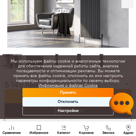
Мы используем файлы cookie и аналогичные технологии
для обеспечения надежной работы сайта, анализа
посещаемости и оптимизации рекламы. Вы можете
принять все файлы cookie, отклонить их или настроить
параметры конфиденциальности по своему выбору.
5 149
лей
-
+
Информация о файлах Cookie
Принять
Купить сейчас
Отклонить
В корзину
Настройки
Торговаться
Позвони
нам
Сравнение
Избранное
Каталог
Корзина
Звонок
Адрес
+(373)