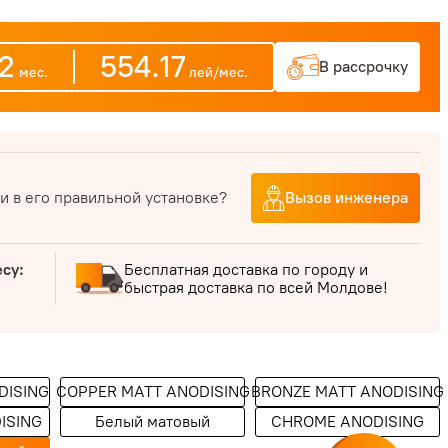
12
554.17
В рассрочку
мес.
лей/мес.
и в его правильной установке?
Вызов инженера
есу:
Бесплатная доставка по городу и
быстрая доставка по всей Молдове!
DISING
COPPER MATT ANODISING
BRONZE MATT ANODISING
ISING
Белый матовый
CHROME ANODISING