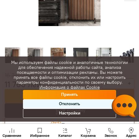
Мы используем файлы cookie и аналогичные технологии
для обеспечения надежной работы сайта, анализа
посещаемости и оптимизации рекламы. Вы можете
16 340
лей
принять все файлы cookie, отклонить их или настроить
11 760
лей
параметры конфиденциальности по своему выбору.
-
+
Информация о файлах Cookie
Принять
Купить сейчас
Отклонить
В корзину
Настройки
Торговаться
Позвони
нам
Сравнение
Избранное
Каталог
Корзина
Звонок
Адрес
+(373)