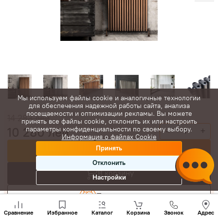
Мы используем файлы cookie и аналогичные технологии
для обеспечения надежной работы сайта, анализа
посещаемости и оптимизации рекламы. Вы можете
14 283
лей
принять все файлы cookie, отклонить их или настроить
10 280
лей
параметры конфиденциальности по своему выбору.
-
+
Информация о файлах Cookie
Принять
Купить сейчас
Отклонить
В корзину
Настройки
Торговаться
Позвони
нам
Сравнение
Избранное
Каталог
Корзина
Звонок
Адрес
+(373)