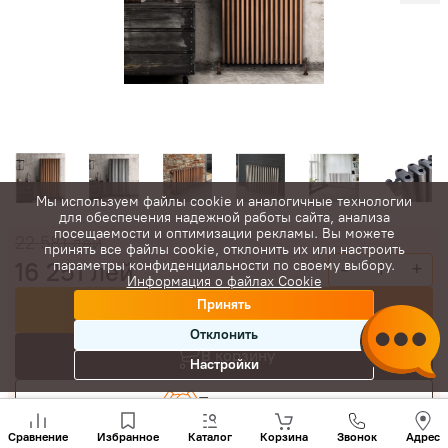
Мы используем файлы cookie и аналогичные технологии
для обеспечения надежной работы сайта, анализа
посещаемости и оптимизации рекламы. Вы можете
22 581
лей
принять все файлы cookie, отклонить их или настроить
16 251
лей
параметры конфиденциальности по своему выбору.
-
+
Информация о файлах Cookie
Принять
Купить сейчас
Отклонить
В корзину
Настройки
Торговаться
Позвони
нам
Сравнение
Избранное
Каталог
Корзина
Звонок
Адрес
+(373)