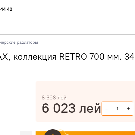
 44 42
нерские радиаторы
X, коллекция RETRO 700 мм. 34
8 368
лей
6 023
лей
-
+