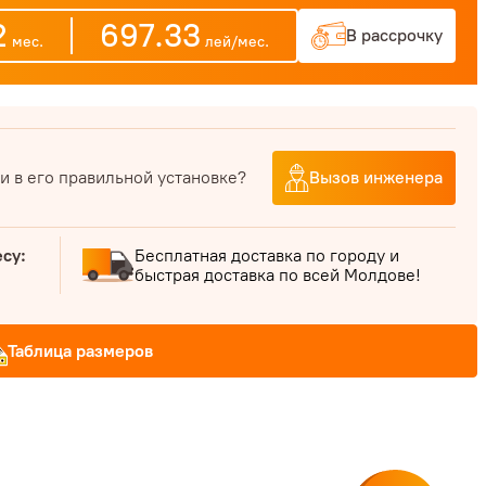
2
697.33
В рассрочку
мес.
лей/мес.
и в его правильной установке?
Вызов инженера
есу:
Бесплатная доставка по городу и
быстрая доставка по всей Молдове!
Таблица размеров