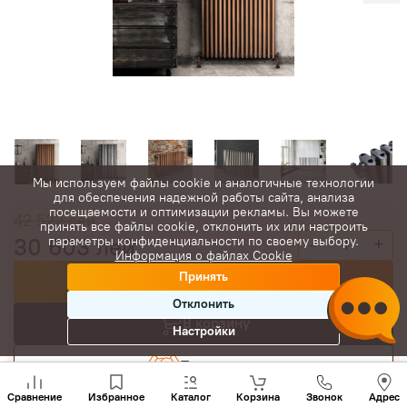
Мы используем файлы cookie и аналогичные технологии
для обеспечения надежной работы сайта, анализа
посещаемости и оптимизации рекламы. Вы можете
42 522
лей
принять все файлы cookie, отклонить их или настроить
30 603
лей
параметры конфиденциальности по своему выбору.
-
+
Информация о файлах Cookie
Принять
Купить сейчас
Отклонить
В корзину
Настройки
Торговаться
Позвони
нам
Сравнение
Избранное
Каталог
Корзина
Звонок
Адрес
+(373)